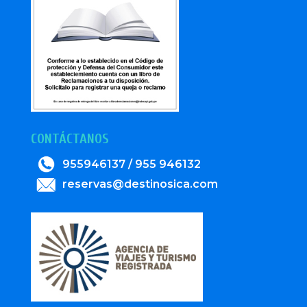
CONTÁCTANOS
955946137 / 955 946132
reservas@destinosica.com